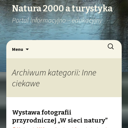
Natura 2000 a turystyka
Portal informacyjno – edukacyjny
Szukaj:
Przejdź
Menu
do
treści
Archiwum kategorii: Inne
ciekawe
Wystawa fotografii
przyrodniczej „W sieci natury”